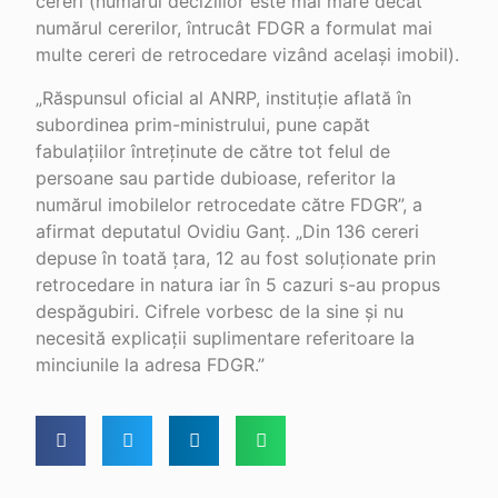
cereri (numărul deciziilor este mai mare decât
numărul cererilor, întrucât FDGR a formulat mai
multe cereri de retrocedare vizând același imobil).
„Răspunsul oficial al ANRP, instituție aflată în
subordinea prim-ministrului, pune capăt
fabulațiilor întreținute de către tot felul de
persoane sau partide dubioase, referitor la
numărul imobilelor retrocedate către FDGR”, a
afirmat deputatul Ovidiu Ganț. „Din 136 cereri
depuse în toată țara, 12 au fost soluționate prin
retrocedare in natura iar în 5 cazuri s-au propus
despăgubiri. Cifrele vorbesc de la sine și nu
necesită explicații suplimentare referitoare la
minciunile la adresa FDGR.”