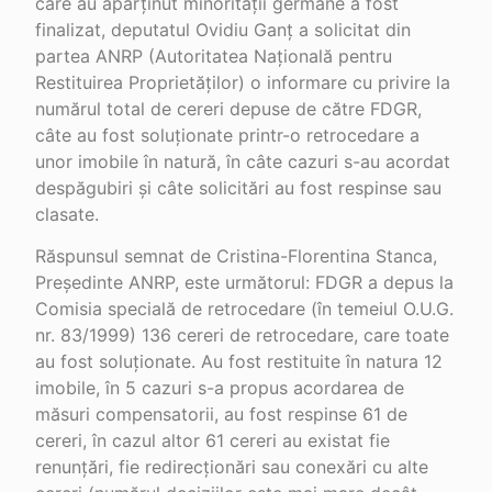
care au aparținut minorității germane a fost
finalizat, deputatul Ovidiu Ganț a solicitat din
partea ANRP (Autoritatea Națională pentru
Restituirea Proprietăților) o informare cu privire la
numărul total de cereri depuse de către FDGR,
câte au fost soluționate printr-o retrocedare a
unor imobile în natură, în câte cazuri s-au acordat
despăgubiri și câte solicitări au fost respinse sau
clasate.
Răspunsul semnat de Cristina-Florentina Stanca,
Președinte ANRP, este următorul: FDGR a depus la
Comisia specială de retrocedare (în temeiul O.U.G.
nr. 83/1999) 136 cereri de retrocedare, care toate
au fost soluționate. Au fost restituite în natura 12
imobile, în 5 cazuri s-a propus acordarea de
măsuri compensatorii, au fost respinse 61 de
cereri, în cazul altor 61 cereri au existat fie
renunțări, fie redirecționări sau conexări cu alte