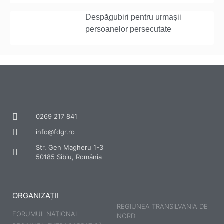
Despăgubiri pentru urmașii
persoanelor persecutate
0269 217 841
info@fdgr.ro
Str. Gen Magheru 1-3
50185 Sibiu, România
ORGANIZAȚII
REGIUNEA TRANSILVANIA DE
FORUMUL NAȚIONAL
NORD