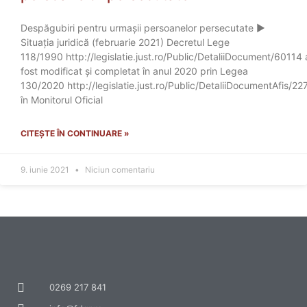
Despăgubiri pentru urmașii persoanelor persecutate ►
Situația juridică (februarie 2021) Decretul Lege
118/1990 http://legislatie.just.ro/Public/DetaliiDocument/60114 
fost modificat și completat în anul 2020 prin Legea
130/2020 http://legislatie.just.ro/Public/DetaliiDocumentAfis/2
în Monitorul Oficial
CITEȘTE ÎN CONTINUARE »
9. iunie 2021
Niciun comentariu
0269 217 841