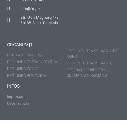
info@fdgr.ro
Str. Gen Magheru 1-3
50185 Sibiu, România
ORGANIZAȚII
REGIUNEA TRANSILVANIA DE
FORUMUL NAȚIONAL
NORD
REGIUNEA EXTRACARPATICĂ
REGIUNEA TRANSILVANIA
REGIUNEA BANAT
FEDERAȚIA TINERETULUI
GERMAN DIN ROMÂNIA
REGIUNEA BUCOVINA
INFOS
Impressum
Datenschutz