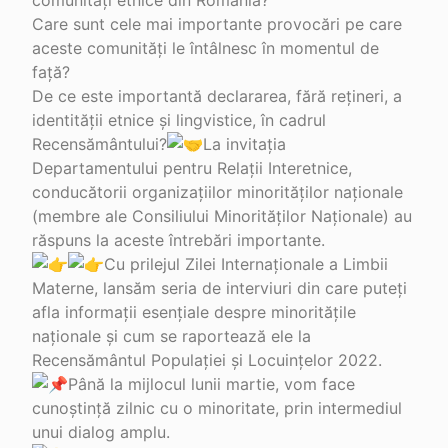
comunități etnice din România?
In
Care sunt cele mai importante provocări pe care
aceste comunități le întâlnesc în momentul de
ST
față?
Al
De ce este importantă declararea, fără rețineri, a
În
identității etnice și lingvistice, în cadrul
Recensământului?
La invitația
PU
Departamentului pentru Relații Interetnice,
Că
conducătorii organizațiilor minorităților naționale
Zi
(membre ale Consiliului Minorităților Naționale) au
răspuns la aceste întrebări importante.
C
Cu prilejul Zilei Internaționale a Limbii
Materne, lansăm seria de interviuri din care puteți
X
afla informații esențiale despre minoritățile
naționale și cum se raportează ele la
Recensământul Populației și Locuințelor 2022.
Până la mijlocul lunii martie, vom face
cunoștință zilnic cu o minoritate, prin intermediul
unui dialog amplu.