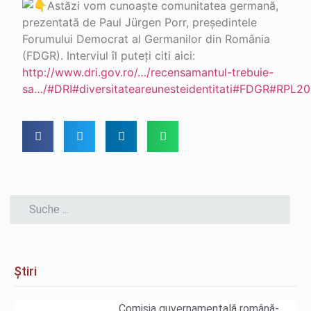
Astăzi vom cunoaște comunitatea germană,
prezentată de Paul Jürgen Porr, președintele
Forumului Democrat al Germanilor din România
(FDGR). Interviul îl puteți citi aici:
http://www.dri.gov.ro/…/recensamantul-trebuie-
sa…/
#DRI
#diversitateareunesteidentitati
#FDGR
#RPL20
Știri
Comisia guvernamentală română-