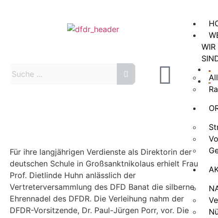
H
W
WIR
SIN
Al
Ra
O
St
Vo
Ge
Für ihre langjährigen Verdienste als Direktorin der
deutschen Schule in Großsanktnikolaus erhielt Frau
A
Prof. Dietlinde Huhn anlässlich der
Vertreterversammlung des DFD Banat die silberne
N
Ehrennadel des DFDR. Die Verleihung nahm der
Ve
DFDR-Vorsitzende, Dr. Paul-Jürgen Porr, vor. Die
Nü