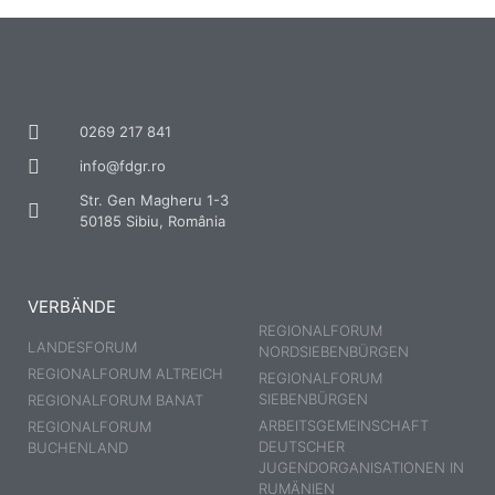
0269 217 841
info@fdgr.ro
Str. Gen Magheru 1-3
50185 Sibiu, România
VERBÄNDE
REGIONALFORUM
LANDESFORUM
NORDSIEBENBÜRGEN
REGIONALFORUM ALTREICH
REGIONALFORUM
SIEBENBÜRGEN
REGIONALFORUM BANAT
ARBEITSGEMEINSCHAFT
REGIONALFORUM
DEUTSCHER
BUCHENLAND
JUGENDORGANISATIONEN IN
RUMÄNIEN