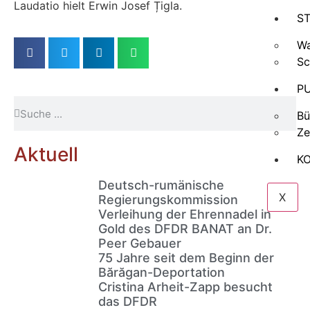
Laudatio hielt Erwin Josef Țigla.
ST
Wa
Sc
P
Bü
Ze
Aktuell
K
Deutsch-rumänische
X
Regierungskommission
Verleihung der Ehrennadel in
Gold des DFDR BANAT an Dr.
Peer Gebauer
75 Jahre seit dem Beginn der
Bărăgan-Deportation
Cristina Arheit-Zapp besucht
das DFDR