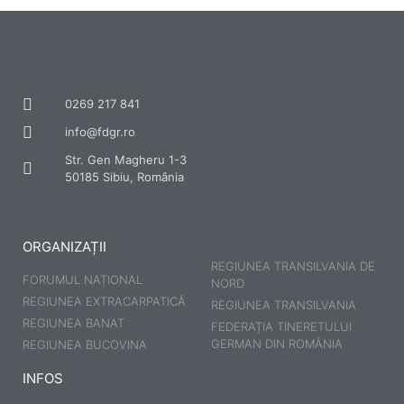
In
ST
Al
În
0269 217 841
info@fdgr.ro
PU
Str. Gen Magheru 1-3
Că
50185 Sibiu, România
Zi
C
ORGANIZAȚII
REGIUNEA TRANSILVANIA DE
X
FORUMUL NAȚIONAL
NORD
REGIUNEA EXTRACARPATICĂ
REGIUNEA TRANSILVANIA
REGIUNEA BANAT
FEDERAȚIA TINERETULUI
GERMAN DIN ROMÂNIA
REGIUNEA BUCOVINA
INFOS