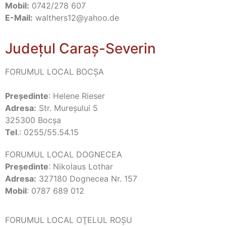
Mobil:
0742/278 607
E-Mail:
walthers12@yahoo.de
Județul Caraș-Severin
FORUMUL LOCAL BOCŞA
Preşedinte
: Helene Rieser
Adresa:
Str. Mureşului 5
325300 Bocşa
Tel
.: 0255/55.54.15
FORUMUL LOCAL DOGNECEA
Președinte
: Nikolaus Lothar
Adresa:
327180 Dognecea Nr. 157
Mobil
: 0787 689 012
FORUMUL LOCAL OŢELUL ROŞU