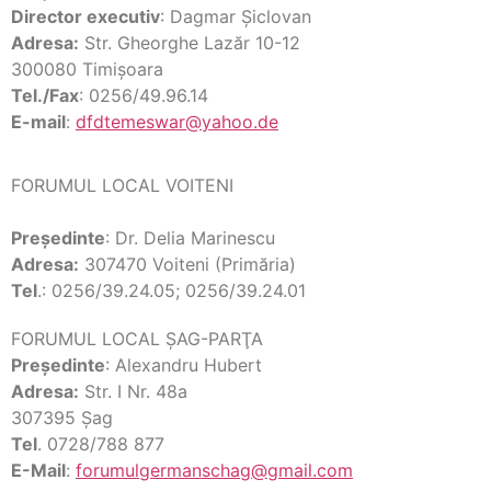
Director executiv
: Dagmar Şiclovan
Adresa:
Str. Gheorghe Lazăr 10-12
300080 Timişoara
Tel./Fax
: 0256/49.96.14
E-mail
:
dfdtemeswar@yahoo.de
FORUMUL LOCAL VOITENI
Preşedinte
: Dr. Delia Marinescu
Adresa:
307470 Voiteni (Primăria)
Tel
.: 0256/39.24.05; 0256/39.24.01
FORUMUL LOCAL ŞAG-PARŢA
Preşedinte
: Alexandru Hubert
Adresa:
Str. I Nr. 48a
307395 Şag
Tel
. 0728/788 877
E-Mail
:
forumulgermanschag@gmail.com