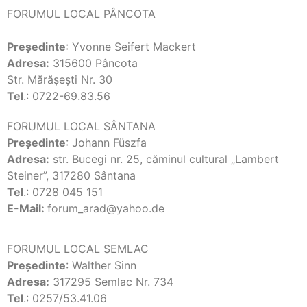
FORUMUL LOCAL PÂNCOTA
Preşedinte
: Yvonne Seifert Mackert
Adresa:
315600 Pâncota
Str. Mărăşeşti Nr. 30
Tel
.: 0722-69.83.56
FORUMUL LOCAL SÂNTANA
Preşedinte
: Johann Füszfa
Adresa:
str. Bucegi nr. 25, căminul cultural „Lambert
Steiner”, 317280 Sântana
Tel
.: 0728 045 151
E-Mail:
forum_arad@yahoo.de
FORUMUL LOCAL SEMLAC
Preşedinte
: Walther Sinn
Adresa:
317295 Semlac Nr. 734
Tel
.: 0257/53.41.06