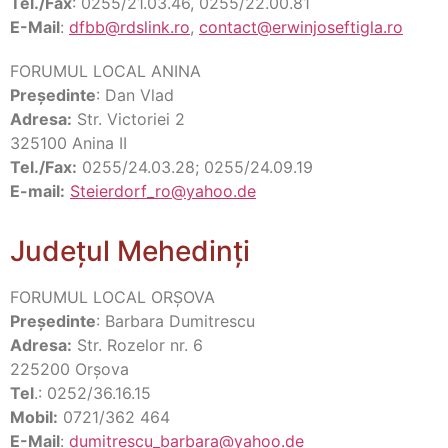
Tel./Fax
: 0255/21.03.46, 0255/22.00.81
E-Mail
:
dfbb@rdslink.ro
,
contact@erwinjoseftigla.ro
FORUMUL LOCAL ANINA
Preşedinte
: Dan Vlad
Adresa:
Str. Victoriei 2
325100 Anina II
Tel./Fax:
0255/24.03.28; 0255/24.09.19
E-mail:
Steierdorf_ro@yahoo.de
Județul Mehedinți
FORUMUL LOCAL ORŞOVA
Preşedinte
: Barbara Dumitrescu
Adresa:
Str. Rozelor nr. 6
225200 Orşova
Tel
.: 0252/36.16.15
Mobil:
0721/362 464
E-Mail
:
dumitrescu_barbara@yahoo.de