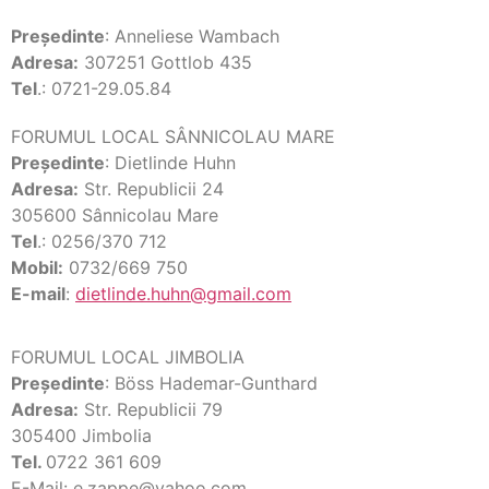
Preşedinte
: Anneliese Wambach
Adresa:
307251 Gottlob 435
Tel
.: 0721-29.05.84
FORUMUL LOCAL SÂNNICOLAU MARE
Preşedinte
: Dietlinde Huhn
Adresa:
Str. Republicii 24
305600 Sânnicolau Mare
Tel
.: 0256/370 712
Mobil:
0732/669 750
E-mail
:
dietlinde.huhn@gmail.com
FORUMUL LOCAL JIMBOLIA
Preşedinte
: Böss Hademar-Gunthard
Adresa:
Str. Republicii 79
305400 Jimbolia
Tel.
0722 361 609
E-Mail: e.zappe@yahoo.com