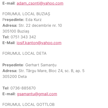
E-mail
:
adam_csonti@yahoo.com
FORUMUL LOCAL BUZIAŞ
P
reședinte:
Eda Kurz
Adresa:
Str. 22 decembrie nr. 10
305100 Buziaş
Tel:
0751 343 342
E-Mail
:
iosif.kanton@yahoo.com
FORUMUL LOCAL DETA
Preşedinte
: Gerhart Samanţu
Adresa:
Str. Târgu Mare, Bloc Z4, sc. B, ap. 5
305200 Deta
Tel
: 0736-885670
E-mail:
gsamantu@gmail.com
FORUMUL LOCAL GOTTLOB