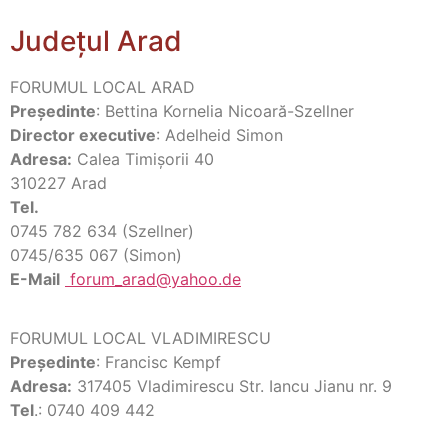
Județul Arad
FORUMUL LOCAL ARAD
Preşedinte
: Bettina Kornelia Nicoară-Szellner
Director executive
: Adelheid Simon
Adresa:
Calea Timișorii 40
310227 Arad
Tel.
0745 782 634 (Szellner)
0745/635 067 (Simon)
E-Mail
forum_arad@yahoo.de
FORUMUL LOCAL VLADIMIRESCU
Preşedinte
: Francisc Kempf
Adresa:
317405 Vladimirescu Str. Iancu Jianu nr. 9
Tel
.: 0740 409 442