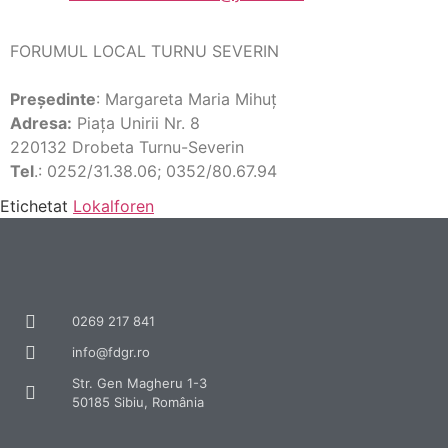
FORUMUL LOCAL TURNU SEVERIN
Preşedinte
: Margareta Maria Mihuţ
Adresa:
Piaţa Unirii Nr. 8
220132 Drobeta Turnu-Severin
Tel
.: 0252/31.38.06; 0352/80.67.94
Etichetat
Lokalforen
0269 217 841
info@fdgr.ro
Str. Gen Magheru 1-3
50185 Sibiu, România