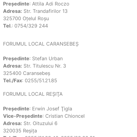
Preşedinte
: Attila Adi Roczo
Adresa:
Str. Trandafirilor 13
325700 Oţelul Roşu
Tel
.: 0754/329 244
FORUMUL LOCAL CARANSEBEŞ
Preşedinte
: Stefan Urban
Adresa:
Str. Titulescu Nr. 3
325400 Caransebeş
Tel./Fax
: 0255/51.21.85
FORUMUL LOCAL REŞIŢA
Preşedinte
: Erwin Josef Ţigla
Vice-Preşedinte
: Cristian Chioncel
Adresa:
Str. Oituzului 6
320035 Reşiţa