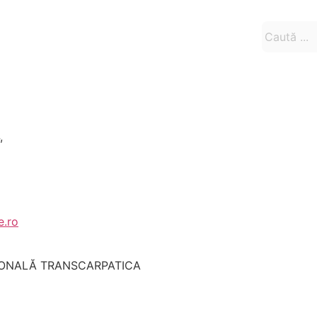
,
e.ro
IONALĂ TRANSCARPATICA