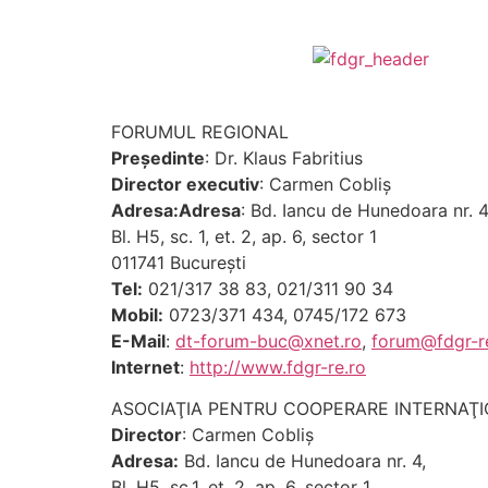
FORUMUL REGIONAL
Preşedinte
: Dr. Klaus Fabritius
Director executiv
: Carmen Cobliş
Adresa:Adresa
: Bd. Iancu de Hunedoara nr. 4
Bl. H5, sc. 1, et. 2, ap. 6, sector 1
011741 Bucureşti
Tel:
021/317 38 83, 021/311 90 34
Mobil:
0723/371 434, 0745/172 673
E-Mail
:
dt-forum-buc@xnet.ro
,
forum@fdgr-r
Internet
:
http://www.fdgr-re.ro
ASOCIAŢIA PENTRU COOPERARE INTERNAŢ
Director
: Carmen Cobliş
Adresa:
Bd. Iancu de Hunedoara nr. 4,
Bl. H5, sc.1, et. 2, ap. 6, sector 1