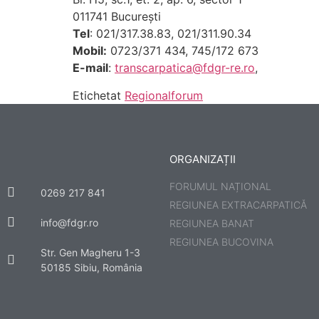
011741 Bucureşti
Tel
: 021/317.38.83, 021/311.90.34
Mobil:
0723/371 434, 745/172 673
E-mail
:
transcarpatica@fdgr-re.ro
,
Etichetat
Regionalforum
ORGANIZAȚII
FORUMUL NAȚIONAL
0269 217 841
REGIUNEA EXTRACARPATICĂ
info@fdgr.ro
REGIUNEA BANAT
REGIUNEA BUCOVINA
Str. Gen Magheru 1-3
50185 Sibiu, România