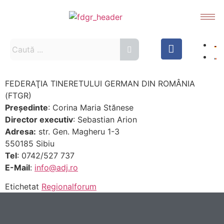
FEDERAŢIA TINERETULUI GERMAN DIN ROMÂNIA
(FTGR)
Preşedinte
: Corina Maria Stănese
Director executiv
: Sebastian Arion
Adresa:
str. Gen. Magheru 1-3
550185 Sibiu
Tel
: 0742/527 737
E-Mail
:
info@adj.ro
Etichetat
Regionalforum