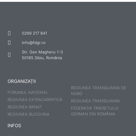
0269 217 841
info@fdgr.ro
Str. Gen Magheru 1-3
50185 Sibiu, România
ORGANIZAȚII
REGIUNEA TRANSILVANIA DE
FORUMUL NAȚIONAL
NORD
REGIUNEA EXTRACARPATICĂ
REGIUNEA TRANSILVANIA
REGIUNEA BANAT
FEDERAȚIA TINERETULUI
GERMAN DIN ROMÂNIA
REGIUNEA BUCOVINA
INFOS