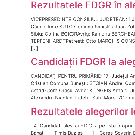
Rezultatele FDGR în al
VICEPRESEDINTE CONSILIUL JUDETEAN: 1 Jud.
Cămin: Imre SÜTÖ Comuna Sanislău: Ioan Z
Sibiu: Corina BOKORAvrig: Ramona BERGHEAB
TEPFENHARDTPetresti: Otto MARCHIS CONSIL
[…]
Candidaţii FDGR la ale
CANDIDAŢI PENTRU PRIMĂRIE: 17 Judeţul Ara
Cristian Comuna Buneşti: STOIAN Andrei Com
Astrid-Cora Oraşul Avrig: KLINGEIS Arnold 
Alexandru Nicolae Judeţul Satu Mare: 7Com
Rezultatele alegerilor 
A. Candidati alesi ai F.D.G.R. pe liste pr
Banat Timis Buzias – – 1 – Caras-Severin 