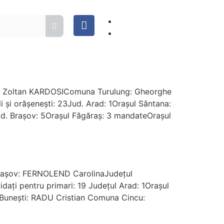
an Zoltan KARDOSIComuna Turulung: Gheorghe
 și orășenești: 23Jud. Arad: 1Oraşul Sântana:
ud. Braşov: 5Oraşul Făgăraş: 3 mandateOraşul
 Brașov: FERNOLEND CarolinaJudețul
dați pentru primari: 19 Judeţul Arad: 1Oraşul
Buneşti: RADU Cristian Comuna Cincu: