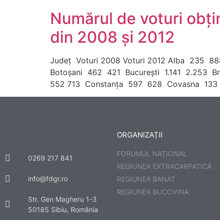
Numărul de voturi obţi
din 2008 şi 2012
Judeţ Voturi 2008 Voturi 2012 Alba 235
Botoşani 462 421 Bucureşti 1.141 2.253 B
552 713 Constanţa 597 628 Covasna 133
ORGANIZAȚII
FORUMUL NAȚIONAL
0269 217 841
REGIUNEA EXTRACARPATICĂ
info@fdgr.ro
REGIUNEA BANAT
REGIUNEA BUCOVINA
Str. Gen Magheru 1-3
50185 Sibiu, România