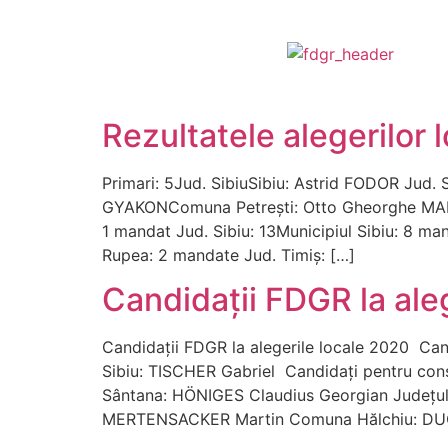
Rezultatele alegerilor
Primari: 5Jud. SibiuSibiu: Astrid FODOR J
GYAKONComuna Petrești: Otto Gheorghe MARCHIS
1 mandat Jud. Sibiu: 13Municipiul Sibiu: 8 m
Rupea: 2 mandate Jud. Timiş: […]
Candidaţii FDGR la ale
Candidații FDGR la alegerile locale 2020 Ca
Sibiu: TISCHER Gabriel Candidați pentru consi
Sântana: HÖNIGES Claudius Georgian Judeţul
MERTENSACKER Martin Comuna Hălchiu: DUCHI