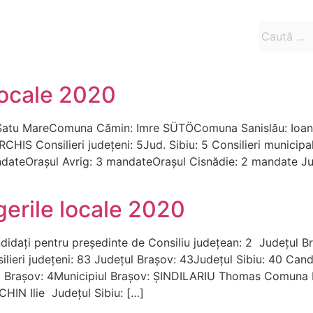
 locale 2020
ud. Satu MareComuna Cămin: Imre SÜTÖComuna Sanislău: Io
 Consilieri județeni: 5Jud. Sibiu: 5 Consilieri municipali
andateOraşul Avrig: 3 mandateOraşul Cisnădie: 2 mandate J
gerile locale 2020
ndidați pentru președinte de Consiliu județean: 2 Județul
lieri județeni: 83 Judeţul Braşov: 43Judeţul Sibiu: 40 Candi
 Braşov: 4Municipiul Braşov: ȘINDILARIU Thomas Comuna 
N Ilie Judeţul Sibiu: […]