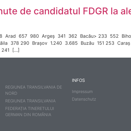
nute de candidatul FDGR la al
 888 Arad 657 980 Argeş 341 362 Bacău> 233 552 Biho
răila 378 290 Braşov 1.240 3.685 Buzău 151 253 Caraş
 241 […]
INFOS
REGIUNEA TRANSILVANIA DE
Impressum
NORD
Datenschutz
REGIUNEA TRANSILVANIA
FEDERAȚIA TINERETULUI
GERMAN DIN ROMÂNIA