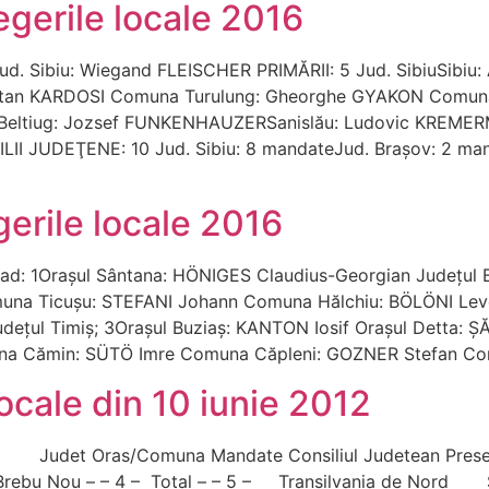
egerile locale 2016
 Sibiu: Wiegand FLEISCHER PRIMĂRII: 5 Jud. SibiuSibiu
oltan KARDOSI Comuna Turulung: Gheorghe GYAKON Comuna
eltiug: Jozsef FUNKENHAUZERSanislău: Ludovic KREMERMof
II JUDEŢENE: 10 Jud. Sibiu: 8 mandateJud. Braşov: 2 m
gerile locale 2016
d: 1Oraşul Sântana: HÖNIGES Claudius-Georgian Judeţul
una Ticuşu: STEFANI Johann Comuna Hălchiu: BÖLÖNI Leven
Judeţul Timiş; 3Oraşul Buziaş: KANTON Iosif Oraşul Dett
una Cămin: SÜTÖ Imre Comuna Căpleni: GOZNER Stefan Co
locale din 10 iunie 2012
oprii Judet Oras/Comuna Mandate Consiliul Judetean Pres
Brebu Nou – – 4 – Total – – 5 – Transilvania de Nord 