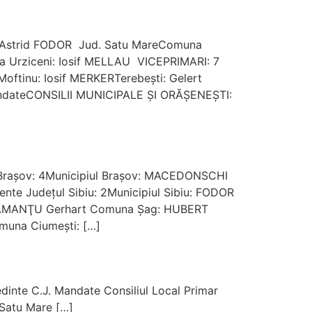
: Astrid FODOR Jud. Satu MareComuna
 Urziceni: Iosif MELLAU VICEPRIMARI: 7
tinu: Iosif MERKERTerebeşti: Gelert
andateCONSILII MUNICIPALE ŞI ORĂŞENEŞTI:
 Braşov: 4Municipiul Braşov: MACEDONSCHI
te Judeţul Sibiu: 2Municipiul Sibiu: FODOR
a: ŞĂMANŢU Gerhart Comuna Şag: HUBERT
muna Ciumeşti: […]
edinte C.J. Mandate Consiliul Local Primar
Satu Mare […]