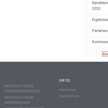
Kandidat
2020
Ergebnis
Parlamen
Kommuna
All
INFOS
REGIONALFORUM
Impressum
NORDSIEBENBÜRGEN
Datenschutz
REGIONALFORUM
SIEBENBÜRGEN