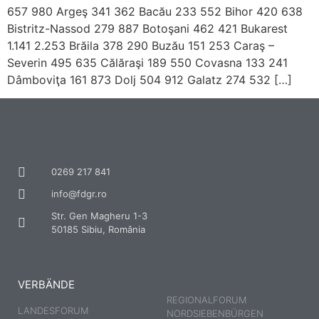
657 980 Argeş 341 362 Bacău 233 552 Bihor 420 638
Bistritz-Nassod 279 887 Botoşani 462 421 Bukarest
1.141 2.253 Brăila 378 290 Buzău 151 253 Caraş –
Severin 495 635 Călăraşi 189 550 Covasna 133 241
Dâmboviţa 161 873 Dolj 504 912 Galatz 274 532 […]
0269 217 841
info@fdgr.ro
Str. Gen Magheru 1-3
50185 Sibiu, România
VERBÄNDE
REGIONALFORUM
LANDESFORUM
NORDSIEBENBÜRGEN