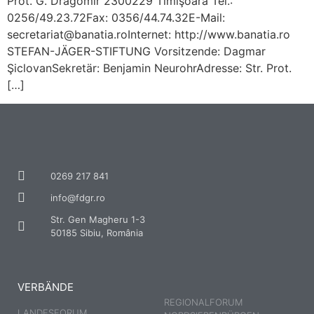
Prot. G. Dragomir 2300229 Timişoara Tel.:
0256/49.23.72Fax: 0356/44.74.32E-Mail:
secretariat@banatia.roInternet: http://www.banatia.ro
STEFAN-JÄGER-STIFTUNG Vorsitzende: Dagmar
ŞiclovanSekretär: Benjamin NeurohrAdresse: Str. Prot.
[…]
0269 217 841
info@fdgr.ro
Str. Gen Magheru 1-3
50185 Sibiu, România
VERBÄNDE
REGIONALFORUM
LANDESFORUM