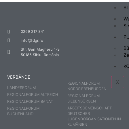
ST
Wa
Sc
0269 217 841
P
info@fdgr.ro
Bü
Str. Gen Magheru 1-3
Ze
50185 Sibiu, România
K
VERBÄNDE
X
REGIONALFORUM
LANDESFORUM
NORDSIEBENBÜRGEN
REGIONALFORUM ALTREICH
REGIONALFORUM
SIEBENBÜRGEN
REGIONALFORUM BANAT
ARBEITSGEMEINSCHAFT
REGIONALFORUM
DEUTSCHER
BUCHENLAND
JUGENDORGANISATIONEN IN
RUMÄNIEN