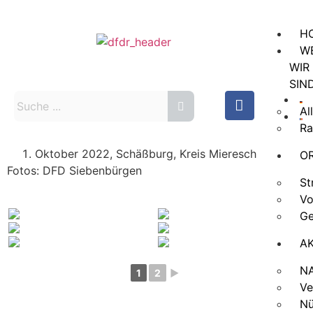
H
W
WIR
SIN
Al
Ra
Oktober 2022, Schäßburg, Kreis Mieresch
O
Fotos: DFD Siebenbürgen
St
Vo
Ge
A
N
1
2
►
Ve
Nü