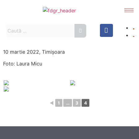
10 martie 2022, Timișoara
Foto: Laura Micu
◄
1
...
3
4