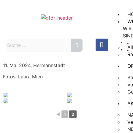
H
W
WIR
SIN
Al
Ra
11. Mai 2024, Hermannstadt
O
Fotos: Laura Micu
St
Vo
Ge
A
◄
1
2
N
Ve
Nü