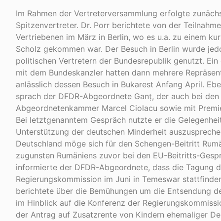
Im Rahmen der Vertreterversammlung erfolgte zunächs
Spitzenvertreter. Dr. Porr berichtete von der Teilna
Vertriebenen im März in Berlin, wo es u.a. zu einem k
Scholz gekommen war. Der Besuch in Berlin wurde jedo
politischen Vertretern der Bundesrepublik genutzt. Ei
mit dem Bundeskanzler hatten dann mehrere Repräsent
anlässlich dessen Besuch in Bukarest Anfang April. Eb
sprach der DFDR-Abgeordnete Ganț, der auch bei den 
Abgeordnetenkammer Marcel Ciolacu sowie mit Premie
Bei letztgenanntem Gespräch nutzte er die Gelegenhei
Unterstützung der deutschen Minderheit auszuspreche
Deutschland möge sich für den Schengen-Beitritt Rumä
zugunsten Rumäniens zuvor bei den EU-Beitritts-Gespr
informierte der DFDR-Abgeordnete, dass die Tagung 
Regierungskommission im Juni in Temeswar stattfinden 
berichtete über die Bemühungen um die Entsendung de
im Hinblick auf die Konferenz der Regierungskommissi
der Antrag auf Zusatzrente von Kindern ehemaliger De