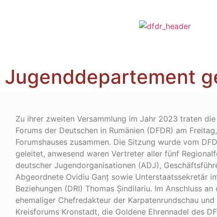
Jugenddepartement g
Zu ihrer zweiten Versammlung im Jahr 2023 traten die
Forums der Deutschen in Rumänien (DFDR) am Freitag, d
Forumshauses zusammen. Die Sitzung wurde vom DFDR
geleitet, anwesend waren Vertreter aller fünf Regiona
deutscher Jugendorganisationen (ADJ),
Geschäftsführ
Abgeordnete Ovidiu Ganț sowie Unterstaatssekretär im
Beziehungen (DRI) Thomas Șindilariu. Im Anschluss an d
ehemaliger Chefredakteur der Karpatenrundschau und
Kreisforums Kronstadt, die Goldene Ehrennadel des DF