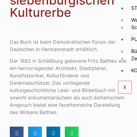
siebenbürgischen
Kulturerbe
ST
Wa
Sc
P
Das Buch ist beim Demokratischen Forum der
Deutschen in Hermannstadt erhältlich.
Bü
Ze
Der 1882 in Schäßburg geborene Fritz Balthes war
ein hervorragender Architekt, Stadtplaner,
K
Kunsthistoriker, Kulturförderer und
Denkmalschützer. Das vorliegende
X
kulturgeschichtliche Lese- und Bilderbuch mit
sowohl dokumentarischem als auch ästhetischem
Anspruch bietet eine facettenreiche Darstellung
des Wirkens Balthes.