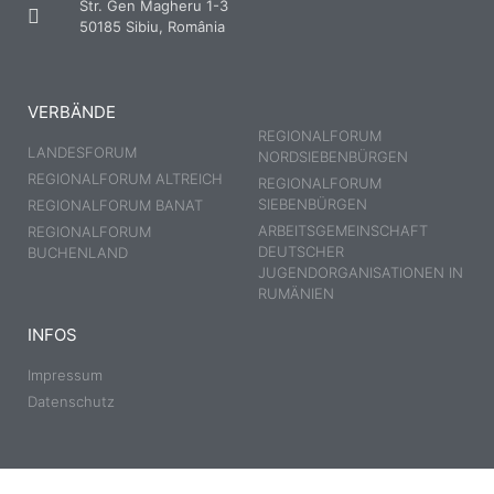
Str. Gen Magheru 1-3
50185 Sibiu, România
VERBÄNDE
REGIONALFORUM
LANDESFORUM
NORDSIEBENBÜRGEN
REGIONALFORUM ALTREICH
REGIONALFORUM
SIEBENBÜRGEN
REGIONALFORUM BANAT
ARBEITSGEMEINSCHAFT
REGIONALFORUM
DEUTSCHER
BUCHENLAND
JUGENDORGANISATIONEN IN
RUMÄNIEN
INFOS
Impressum
Datenschutz