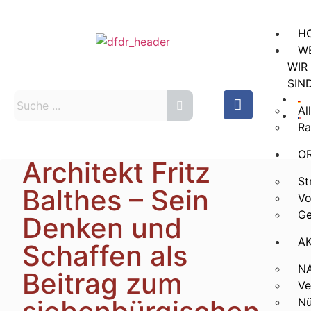
H
W
WIR
SIN
Al
Ra
O
Architekt Fritz
St
Balthes – Sein
Vo
Ge
Denken und
A
Schaffen als
N
Beitrag zum
Ve
Nü